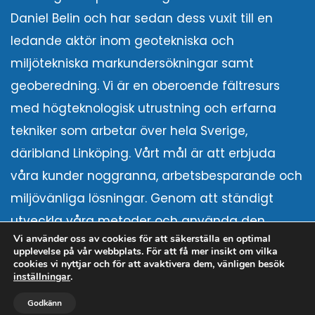
Daniel Belin och har sedan dess vuxit till en
ledande aktör inom geotekniska och
miljötekniska markundersökningar samt
geoberedning. Vi är en oberoende fältresurs
med högteknologisk utrustning och erfarna
tekniker som arbetar över hela Sverige,
däribland Linköping. Vårt mål är att erbjuda
våra kunder noggranna, arbetsbesparande och
miljövänliga lösningar. Genom att ständigt
utveckla våra metoder och använda den
Vi använder oss av cookies för att säkerställa en optimal
senaste tekniken strävar vi efter att möta både
upplevelse på vår webbplats. För att få mer insikt om vilka
kundernas behov och de högsta
cookies vi nyttjar och för att avaktivera dem, vänligen besök
inställningar
.
branschstandarderna.


Godkänn