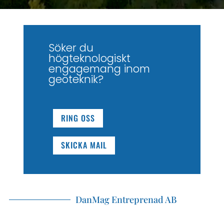
Söker du
högteknologiskt
engagemang inom
geoteknik?
RING OSS
SKICKA MAIL
DanMag Entreprenad AB