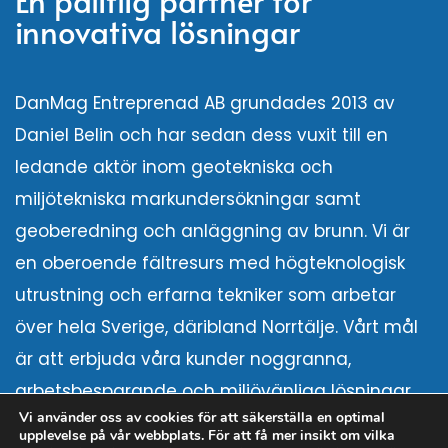
En pålitlig partner för
innovativa lösningar
DanMag Entreprenad AB grundades 2013 av
Daniel Belin och har sedan dess vuxit till en
ledande aktör inom geotekniska och
miljötekniska markundersökningar samt
geoberedning och anläggning av brunn. Vi är
en oberoende fältresurs med högteknologisk
utrustning och erfarna tekniker som arbetar
över hela Sverige, däribland Norrtälje. Vårt mål
är att erbjuda våra kunder noggranna,
arbetsbesparande och miljövänliga lösningar.
Vi använder oss av cookies för att säkerställa en optimal
Genom att ständigt utveckla våra metoder och
upplevelse på vår webbplats. För att få mer insikt om vilka