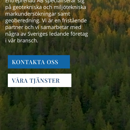
Entreprenad AB specialiserar sig
på geotekniska och miljötekniska
markundersökningar samt
geoberedning. Vi är en fristående
partner och vi samarbetar med
några av Sveriges ledande företag
i vår bransch.
KONTAKTA OSS
VÅRA TJÄNSTER